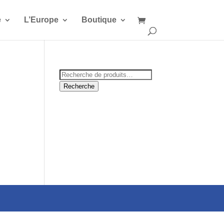
e
L’Europe
Boutique
Recherche
pour :
Recherche