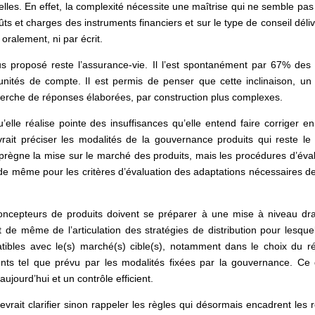
 elles. En effet, la complexité nécessite une maîtrise qui ne semble pas 
oûts et charges des instruments financiers et sur le type de conseil dé
 oralement, ni par écrit.
s proposé reste l’assurance-vie. Il l’est spontanément par 67% des 
 unités de compte. Il est permis de penser que cette inclinaison, un
herche de réponses élaborées, par construction plus complexes.
’elle réalise pointe des insuffisances qu’elle entend faire corriger
rait préciser les modalités de la gouvernance produits qui reste le 
mprègne la mise sur le marché des produits, mais les procédures d’évalu
t de même pour les critères d’évaluation des adaptations nécessaires de
ncepteurs de produits doivent se préparer à une mise à niveau dras
 de même de l’articulation des stratégies de distribution pour lesquel
patibles avec le(s) marché(s) cible(s), notamment dans le choix du rés
ients tel que prévu par les modalités fixées par la gouvernance. Ce 
jourd’hui et un contrôle efficient.
devrait clarifier sinon rappeler les règles qui désormais encadrent les