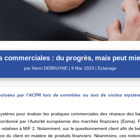
s commerciales : du progrès, mais peut mieu
par
Henri DEBRUYNE
|
9 Mar 2023
|
Eclairage
fectuées par l’ACPR lors de contrôles ou lors de visites myst
s mystères pour évaluer les pratiques commerciales des réseaux des b
ordonné par l’Autorité européenne des marchés financiers (Esma). Pr
 relatives à MIF 2. Notamment, sur le questionnement client afin de bie
ence du client en matière de produits financiers. Néanmoins, ces notio