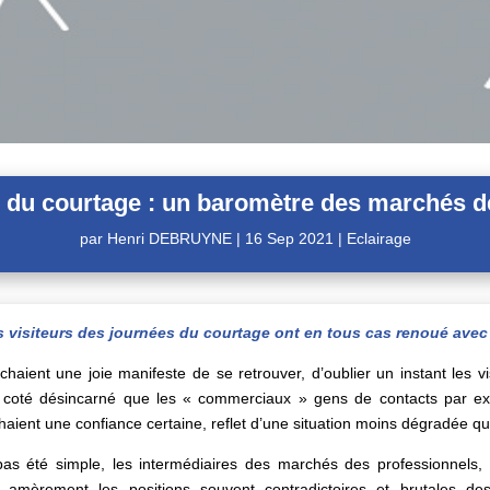
 du courtage : un baromètre des marchés d
par
Henri DEBRUYNE
|
16 Sep 2021
|
Eclairage
es visiteurs des journées du courtage ont en tous cas renoué avec
chaient une joie manifeste de se retrouver, d’oublier un instant les 
t un coté désincarné que les « commerciaux » gens de contacts par 
haient une confiance certaine, reflet d’une situation moins dégradée qu’
pas été simple, les intermédiaires des marchés des professionnels, 
is amèrement les positions souvent contradictoires et brutales 