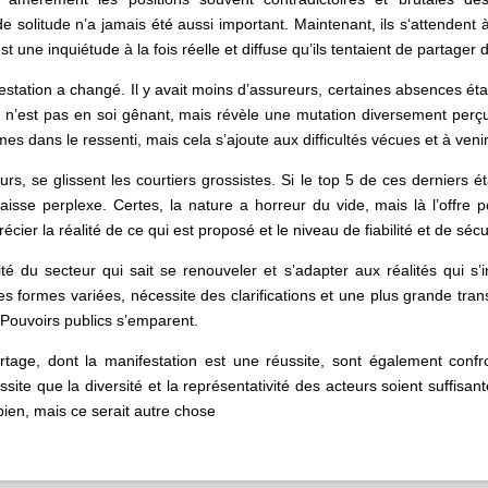
 solitude n’a jamais été aussi important. Maintenant, ils s‘attendent 
 une inquiétude à la fois réelle et diffuse qu’ils tentaient de partager 
tation a changé. Il y avait moins d’assureurs, certaines absences étai
e n’est pas en soi gênant, mais révèle une mutation diversement per
 dans le ressenti, mais cela s’ajoute aux difficultés vécues et à venir
rs, se glissent les courtiers grossistes. Si le top 5 de ces derniers 
aisse perplexe. Certes, la nature a horreur du vide, mais là l’offre 
précier la réalité de ce qui est proposé et le niveau de fiabilité et de séc
é du secteur qui sait se renouveler et s’adapter aux réalités qui s’im
 des formes variées, nécessite des clarifications et une plus grande tr
 Pouvoirs publics s’emparent.
rtage, dont la manifestation est une réussite, sont également confro
te que la diversité et la représentativité des acteurs soient suffisante
bien, mais ce serait autre chose