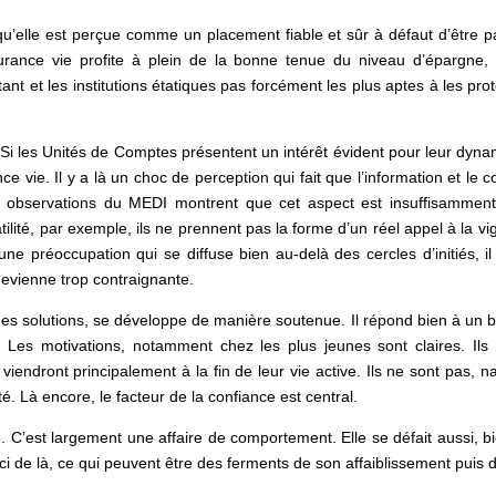
isqu’elle est perçue comme un placement fiable et sûr à défaut d’être
urance vie profite à plein de la bonne tenue du niveau d’épargne, 
ant et les institutions étatiques pas forcément les plus aptes à les prot
 Si les Unités de Comptes présentent un intérêt évident pour leur dynami
ce vie. Il y a là un choc de perception qui fait que l’information et le
s observations du MEDI montrent que cet aspect est insuffisamment tr
tilité, par exemple, ils ne prennent pas la forme d’un réel appel à la vig
une préoccupation qui se diffuse bien au-delà des cercles d’initiés, 
evienne trop contraignante.
es solutions, se développe de manière soutenue. Il répond bien à un be
Les motivations, notamment chez les plus jeunes sont claires. Ils n
iendront principalement à la fin de leur vie active. Ils ne sont pas, na
té. Là encore, le facteur de la confiance est central.
 C’est largement une affaire de comportement. Elle se défait aussi, bien 
e ci de là, ce qui peuvent être des ferments de son affaiblissement puis