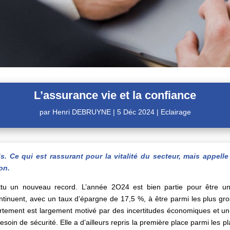
L’assurance vie et la confiance
par
Henri DEBRUYNE
|
5 Déc 2024
|
Eclairage
s. Ce qui est rassurant pour la vitalité du secteur, mais appelle
on.
ttu un nouveau record. L’année 2O24 est bien partie pour être un 
tinuent, avec un taux d’épargne de 17,5 %, à être parmi les plus gr
ent est largement motivé par des incertitudes économiques et un beso
soin de sécurité. Elle a d’ailleurs repris la première place parmi les 