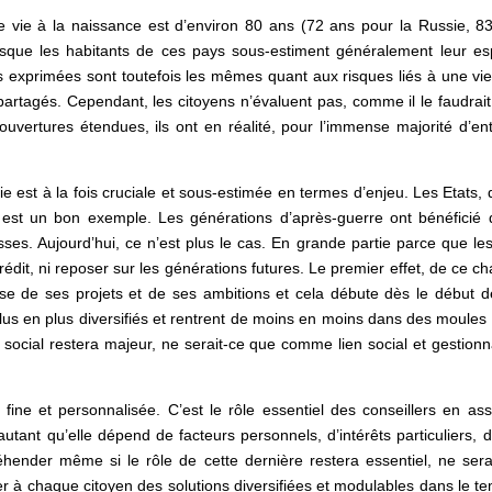
vie à la naissance est d’environ 80 ans (72 ans pour la Russie, 83 
isque les habitants de ces pays sous-estiment généralement leur e
 exprimées sont toutefois les mêmes quant aux risques liés à une vi
partagés. Cependant, les citoyens n’évaluent pas, comme il le faudrait,
uvertures étendues, ils ont en réalité, pour l’immense majorité d’e
ie est à la fois cruciale et sous-estimée en termes d’enjeu. Les Etats, 
est un bon exemple. Les générations d’après-guerre ont bénéficié d
esses. Aujourd’hui, ce n’est plus le cas. En grande partie parce que l
crédit, ni reposer sur les générations futures. Le premier effet, de ce 
se de ses projets et de ses ambitions et cela débute dès le début de 
us en plus diversifiés et rentrent de moins en moins dans des moules c
social restera majeur, ne serait-ce que comme lien social et gestionna
 fine et personnalisée. C’est le rôle essentiel des conseillers en a
autant qu’elle dépend de facteurs personnels, d’intérêts particuliers, d
hender même si le rôle de cette dernière restera essentiel, ne ser
r à chaque citoyen des solutions diversifiées et modulables dans le