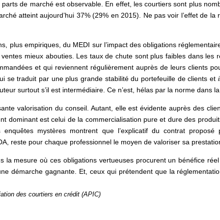
 parts de marché est observable. En effet, les courtiers sont plus nomb
rché atteint aujourd’hui 37% (29% en 2015). Ne pas voir l’effet de la 
ns, plus empiriques, du MEDI sur l’impact des obligations réglementaire
 ventes mieux abouties. Les taux de chute sont plus faibles dans les 
ommandées et qui reviennent régulièrement auprès de leurs clients pou
 traduit par une plus grande stabilité du portefeuille de clients et
teur surtout s’il est intermédiaire. Ce n’est, hélas par la norme dans l
fisante valorisation du conseil. Autant, elle est évidente auprès des cli
t dominant est celui de la commercialisation pure et dure des produit
nquêtes mystères montrent que l’explicatif du contrat proposé p
DDA, reste pour chaque professionnel le moyen de valoriser sa prestatio
s la mesure où ces obligations vertueuses procurent un bénéfice rée
e une démarche gagnante. Et, ceux qui prétendent que la réglementati
tion des courtiers en crédit (APIC)