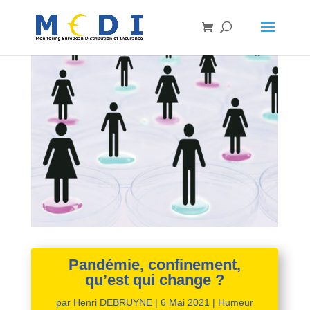
Pandémie, confinement,
qu’est qui change ?
par
Henri DEBRUYNE
|
6 Mai 2021
|
Humeur