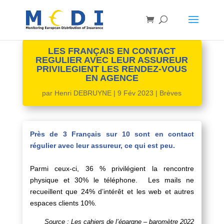
LES FRANÇAIS EN CONTACT
REGULIER AVEC LEUR ASSUREUR
PRIVILEGIENT LES RENDEZ-VOUS
EN AGENCE
par
Henri DEBRUYNE
|
9 Fév 2023
|
Brèves
Près de 3 Français sur 10 sont en contact
régulier avec leur assureur, ce qui est peu.
Parmi ceux-ci, 36 % privilégient la rencontre
physique et 30% le téléphone. Les mails ne
recueillent que 24% d’intérêt et les web et autres
espaces clients 10%.
Source : Les cahiers de l’épargne – baromètre 2022