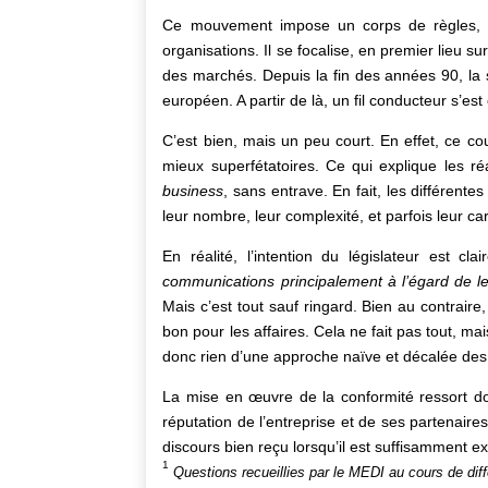
Ce mouvement impose un corps de règles, l
organisations. Il se focalise, en premier lieu 
des marchés. Depuis la fin des années 90, la 
européen. A partir de là, un fil conducteur s’es
C’est bien, mais un peu court. En effet, ce co
mieux superfétatoires. Ce qui explique les ré
business
, sans entrave. En fait, les différent
leur nombre, leur complexité, et parfois leur ca
En réalité, l’intention du législateur est cla
communications principalement à l’égard de leu
Mais c’est tout sauf ringard. Bien au contraire
bon pour les affaires. Cela ne fait pas tout, m
donc rien d’une approche naïve et décalée des 
La mise en œuvre de la conformité ressort donc
réputation de l’entreprise et de ses partenair
discours bien reçu lorsqu’il est suffisamment ex
1
Questions recueillies par le MEDI au cours de dif