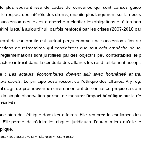
e plus souvent issu de codes de conduites qui sont censés guid
sur le respect des intérêts des clients, ensuite plus largement sur la né
succession des textes a cherché à clarifier les obligations et à les h
t étiré jusqu’à aujourd’hui, parfois renforcé par les crises (2007-2010 p
urant de conformité est surtout perçu comme une succession d’instrume
actions de réfractaires qui considèrent que tout
cela empêche de to
es réglementations sont justifiées par des objectifs peu contestables, l
ractère intrusif dans la conduite des affaires les rend faiblement accept
ire :
Les acteurs économiques doivent agir avec honnêteté et tra
rs clients.
Le principe posé ressort de l’éthique des affaires. A y reg
, il s’agit de promouvoir un environnement de confiance propice à de m
ais la simple observation permet de mesurer l’impact bénéfique sur le ré
réalités.
 bien de l’éthique dans les affaires. Elle renforce la confiance des 
es. Elle permet de réduire les risques juridiques d’autant mieux qu’e
pliqué.
férentes réunions ces dernières semaines.