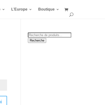
e
L’Europe
Boutique
Recherche
pour :
Recherche
i