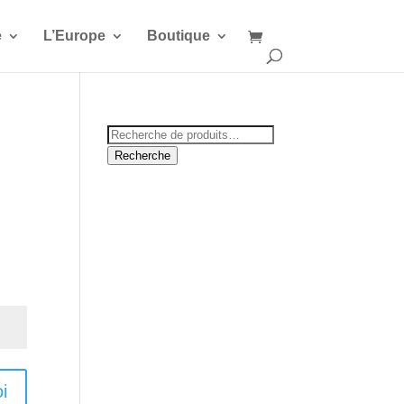
e
L’Europe
Boutique
Recherche
pour :
Recherche
i