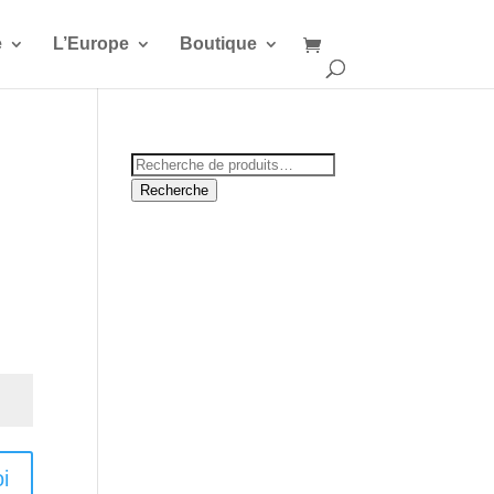
e
L’Europe
Boutique
Recherche
pour :
Recherche
i