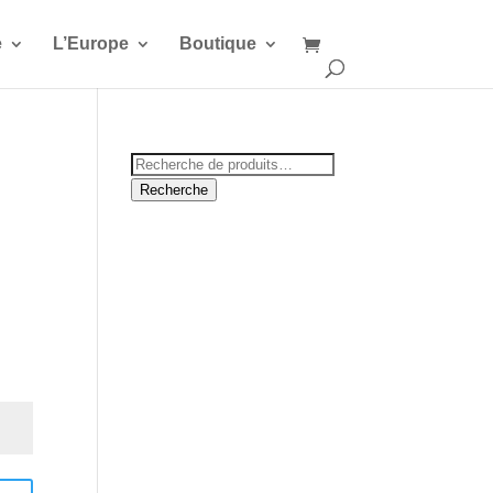
e
L’Europe
Boutique
Recherche
pour :
Recherche