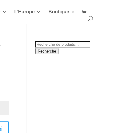
e
L’Europe
Boutique
e
Recherche
pour :
Recherche
i