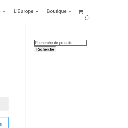
e
L’Europe
Boutique
Recherche
pour :
Recherche
i