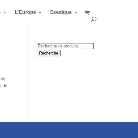
e
L’Europe
Boutique
Recherche
pour :
Recherche
alé
e de