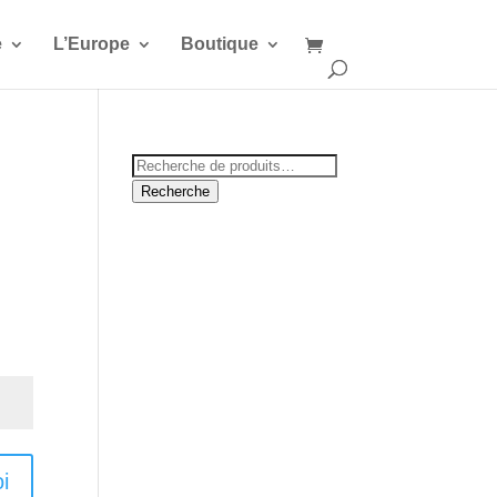
e
L’Europe
Boutique
Recherche
pour :
Recherche
i