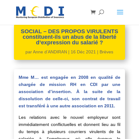
SOCIAL – DES PROPOS VIRULENTS
constituent-ils un abus de la liberté
d’expression du salarié ?
par
Anne d’ANDIRAN
|
16 Déc 2021
|
Brèves
Mme M… est engagée en 2008 en qualité de
chargée de mission RH en CDI par une
association d’insertion. À la suite de la
dissolution de celle-ci, son contrat de travail
est transféré à une autre association en 2011.
Les relations avec le nouvel employeur sont
immédiatement conflictuelles et donnent lieu au fil
du temps à plusieurs courriers virulents de la
salariée à l’employeur, où elle évoque le