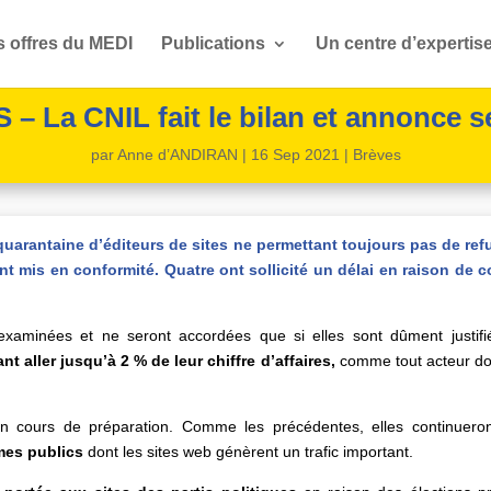
s offres du MEDI
Publications
Un centre d’expertis
La CNIL fait le bilan et annonce s
par
Anne d’ANDIRAN
|
16 Sep 2021
|
Brèves
quarantaine d’éditeurs de sites ne permettant toujours pas de ref
t mis en conformité. Quatre ont sollicité un délai en raison de c
xaminées et ne seront accordées que si elles sont dûment justif
 aller jusqu’à 2 % de leur chiffre d’affaires,
comme tout acteur don
n cours de préparation. Comme les précédentes, elles continuero
mes publics
dont les sites web génèrent un trafic important.