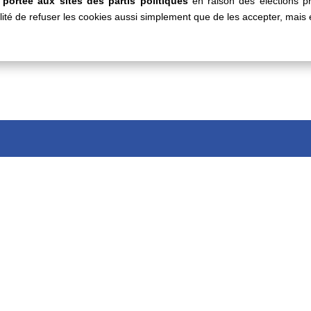
 portée aux sites des partis politiques
en raison des élections pr
bilité de refuser les cookies aussi simplement que de les accepter, mais 