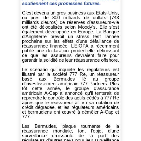
soutiennent ces promesses futures.
C’est devenu un gros business aux Etats-Unis,
où près de 800 milliards de dollars (743
milliards d’euros) de réserves d’assureurs-vie
ont été délocalisés selon Moody’s. Elle s’est
également développée en Europe. La Banque
d’Angleterre prévoit un stress test l’année
prochaine sur les effets d’une défaillance de
réassurance financée. L’EIOPA a récemment
publié une déclaration prudentielle définissant
ce que les assureurs devraient faire pour
garantir la solidité de leur réassurance offshore.
Le scénario qui inquiète les régulateurs est
illustré par la société 777 Re, un réassureur
basé aux Bermudes lié au groupe
d’investissement américain 777 Partners. Plus
tôt cette année, le groupe d’assurance
américain A-Cap a annoncé qu’il tenterait de
reprendre le contrôle des actifs cédés à 777 Re
après que le réassureur ait vu sa notation de
crédit dégradée, et les régulateurs américains
et bermudiens ont œuvré à démêler A-Cap et
777.
Les Bermudes, plaque tournante de la
réassurance mondiale, font l’objet d’une
surveillance croissante de la part des
régulateurs d’autres pays pour leur surveillance