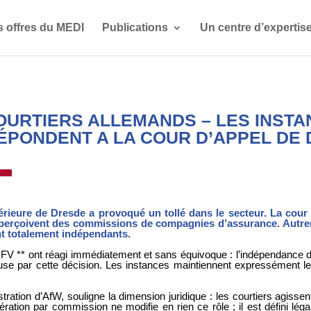
s offres du MEDI
Publications
Un centre d’expertis
OURTIERS ALLEMANDS – LES INST
ÉPONDENT A LA COUR D’APPEL DE
érieure de Dresde a provoqué un tollé dans le secteur. La cour
 perçoivent des commissions de compagnies d’assurance. Autre
nt totalement indépendants.
BFV ** ont réagi immédiatement et sans équivoque : l’indépendance d
use par cette décision. Les instances maintiennent expressément leu
ation d’AfW, souligne la dimension juridique : les courtiers agissent
ration par commission ne modifie en rien ce rôle ; il est défini léga