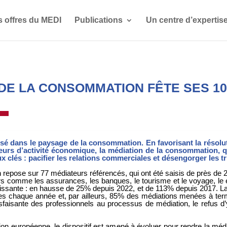
s offres du MEDI
Publications
Un centre d’expertis
 DE LA CONSOMMATION FÊTE SES 1
posé dans le paysage de la consommation. En favorisant la résol
cteurs d’activité économique, la médiation de la consommation, 
clés : pacifier les relations commerciales et désengorger les t
 repose sur 77 médiateurs référencés, qui ont été saisis de près 
urs comme les assurances, les banques, le tourisme et le voyage, l
oissante : en hausse de 25% depuis 2022, et de 113% depuis 2017. La
uses chaque année et, par ailleurs, 85% des médiations menées à ter
atisfaisante des professionnels au processus de médiation, le refus
tion européenne, le dispositif est amené à évoluer pour rendre la médi