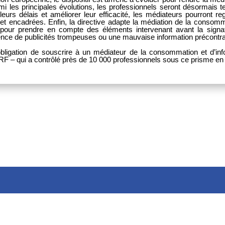
 les principales évolutions, les professionnels seront désormais 
rs délais et améliorer leur efficacité, les médiateurs pourront regro
ces et encadrées. Enfin, la directive adapte la médiation de la co
 pour prendre en compte des éléments intervenant avant la signatu
ce de publicités trompeuses ou une mauvaise information précontra
bligation de souscrire à un médiateur de la consommation et d’in
CCRF – qui a contrôlé près de 10 000 professionnels sous ce prisme en