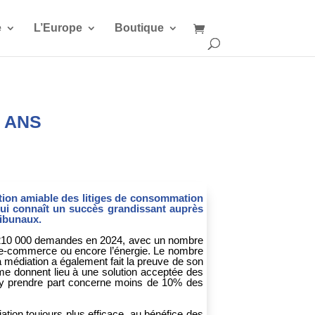
e
L’Europe
Boutique
0 ANS
ution amiable des litiges de consommation
qui connaît un succès grandissant auprès
ribunaux.
de 210 000 demandes en 2024, avec un nombre
e e-commerce ou encore l’énergie. Le nombre
 médiation a également fait la preuve de son
me donnent lieu à une solution acceptée des
 d’y prendre part concerne moins de 10% des
ation toujours plus efficace, au bénéfice des