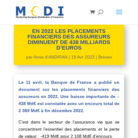
EN 2022 LES PLACEMENTS
FINANCIERS DES ASSUREURS
DIMINUENT DE 438 MILLIARDS
D’EUROS
par
Anne d’ANDIRAN
|
19 Avr 2023
|
Brèves
Le 11 avril, la Banque de France a publié un
document sur les placements financiers des
assureurs en 2022. Une baisse importante de –
438 Md€ est constatée avec un encours total de
2 369 Md€ à fin décembre 2022.
C’est dans le secteur de l’assurance vie que se
concentrent l’essentiel des placements et la perte
de valeur : -419 Md€ pour 2 108 Md€ d’encours.