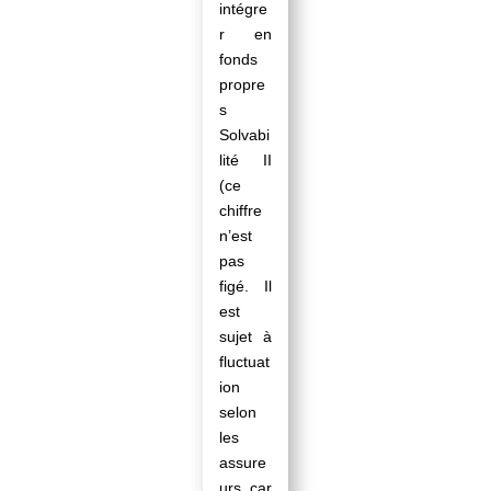
intégre
r en
fonds
propre
s
Solvabi
lité II
(ce
chiffre
n’est
pas
figé. Il
est
sujet à
fluctuat
ion
selon
les
assure
urs car