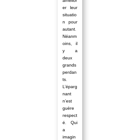
amélior
er leur
situatio
n pour
autant.
Néanm
oins, il
y a
deux
grands
perdan
ts.
L’éparg
nant
n’est
guère
respect
é. Qui
a
imagin