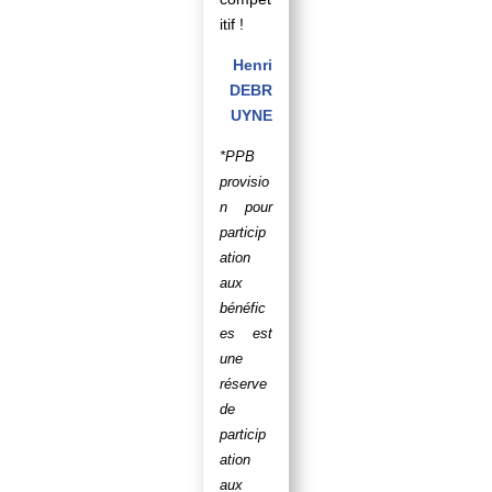
itif !
Henri
DEBR
UYNE
*
PPB
provisio
n pour
particip
ation
aux
bénéfic
es est
une
réserve
de
particip
ation
aux