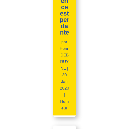
en
ce
est
per
da
nte
par
Henri
DEB
RUY
NE
|
30
Jan
2020
|
Hum
eur