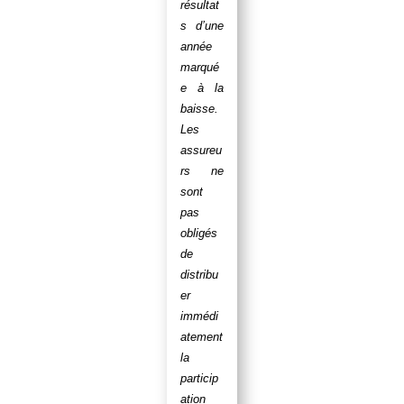
résultat
s d’une
année
marqué
e à la
baisse.
Les
assureu
rs ne
sont
pas
obligés
de
distribu
er
immédi
atement
la
particip
ation