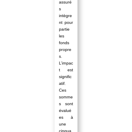
assuré
s
intègre
nt pour
partie
les
fonds
propre
s.
L’impac
t est
signific
atif.
Ces
somme
s sont
évalué
es à
une
cinqua