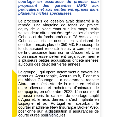
courtage en assurance de premier plan
proposant des garanties IARD aux
particuliers et aux petites entreprises dans
plusieurs niches spécialisées.
Le processus de cession avait démarré à la
rentrée, une vingtaine de fonds de private
equity de la place étant sur les rangs. Mais
seules deux offres ont émergé : celles du belge
Cobepa et du fonds américain TA Associates.
Cobepa a pris le dessus en valorisant le
courtier français plus de 350 M€. Beaucoup de
fonds auraient renoncé à suivre compte tenu
de la croissance hors norme d’Ascentiel. Une
croissance essentiellement organique, même
si plusieurs petites acquisitions ont été menées
au cours des deux dernières années.
Le groupe – qui opère notamment à travers les
marques Assurpeople, Assurauto.fr, Fidanimo
ou Airbag Courtage – a notamment racheté
Atara, un spécialiste de la mise en relation
entre éleveurs et acheteurs d’animaux de
compagnie, en décembre 2022. L’an dernier, il
a aussi repris le cabinet de courtage captif
d’Agéa et, le mois dernier, il s’est implanté en
Espagne et au Portugal en absorbant le
courtier madrilène New Insurance Broker Web,
positionné sur la distribution d ́assurances de
courte durée pour véhicules.