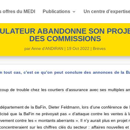
s offres du MEDI
Publications
Un centre d’expertis
GULATEUR ABANDONNE SON PROJ
DES COMMISSIONS
par
Anne d’ANDIRAN
|
19 Oct 2022
|
Brèves
n tout cas, c’est ce qu’on peut conclure des annonces de la Ba
coup de trouble chez les courtiers d’assurance avec ses multiples
e département de la BaFin, Dieter Feldmann, lors d’une conférence d
précisé que la BaFin ne prévoyait pas « d’attaque contre les ventes à l
sivement contre les « montants aberrants ». Il n’y aurait plus en proj
centreraient sur les chiffres clés du secteur : affaires nouvelles et rés